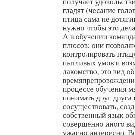
получает удовольствия
гладят (чесание голов
птица сама не дотяги
нужно чтобы это дела
А в обучении команд
плюсов: они позволя
контролировать птиц
пытливых умов и воз
лакомство, это вид о
времяпрепровождения
процессе обучения м
понимать друг друга
сосуществовать, созд
собственный язык об
совершенно иного вид
ужасно интересно. В