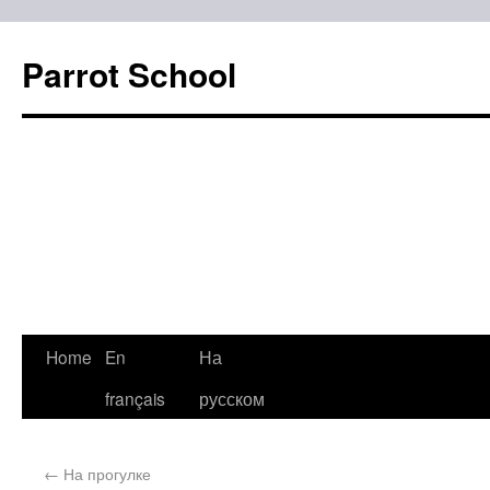
Parrot School
Home
En
На
français
русском
←
На прогулке