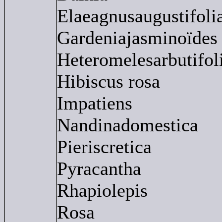
Elaeagnusaugustifoli
Gardeniajasminoïdes
Heteromelesarbutifol
Hibiscus rosa
Impatiens
Nandinadomestica
Pieriscretica
Pyracantha
Rhapiolepis
Rosa