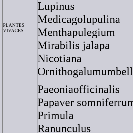
Lupinus
Medicagolupulina
PLANTES
Menthapulegium
VIVACES
Mirabilis jalapa
Nicotiana
Ornithogalumumbel
Paeoniaofficinalis
Papaver somniferru
Primula
Ranunculus