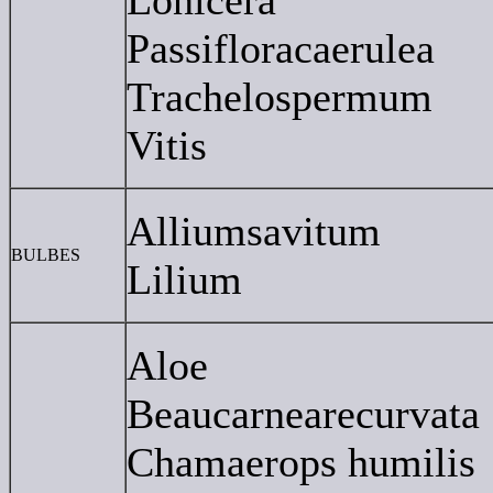
Lonicera
Passifloracaerulea
Trachelospermum
Vitis
Alliumsavitum
BULBES
Lilium
Aloe
Beaucarnearecurvata
Chamaerops humilis