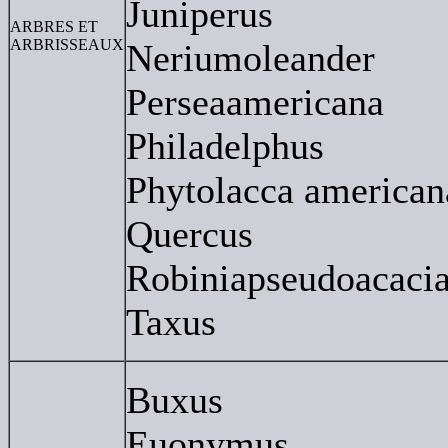
Juniperus
ARBRES ET
ARBRISSEAUX
Neriumoleander
Perseaamericana
Philadelphus
Phytolacca american
Quercus
Robiniapseudoacaci
Taxus
Buxus
Euonymus