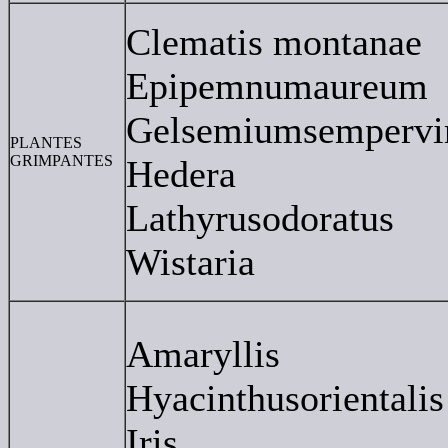
Clematis montanae
Epipemnumaureum
Gelsemiumsempervi
PLANTES
GRIMPANTES
Hedera
Lathyrusodoratus
Wistaria
Amaryllis
Hyacinthusorientalis
Iris