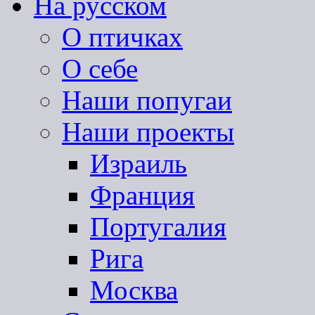
На русском
О птичках
О себе
Наши попугаи
Наши проекты
Израиль
Франция
Португалия
Рига
Москва