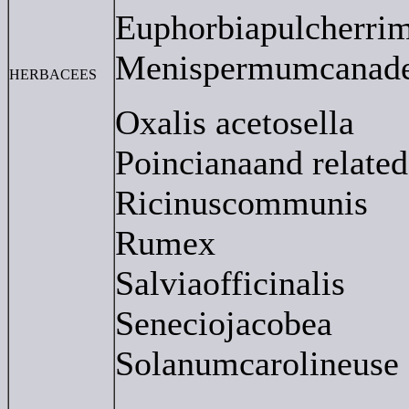
Euphorbiapulcherri
Menispermumcanad
HERBACEES
Oxalis acetosella
Poincianaand related
Ricinuscommunis
Rumex
Salviaofficinalis
Seneciojacobea
Solanumcarolineuse