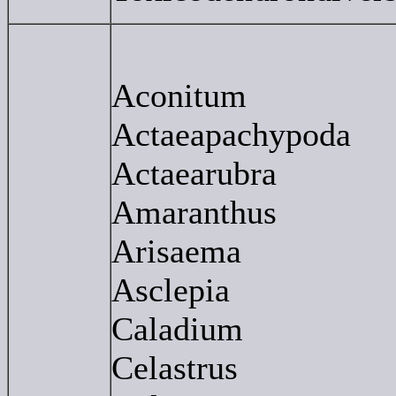
Aconitum
Actaeapachypoda
Actaearubra
Amaranthus
Arisaema
Asclepia
Caladium
Celastrus