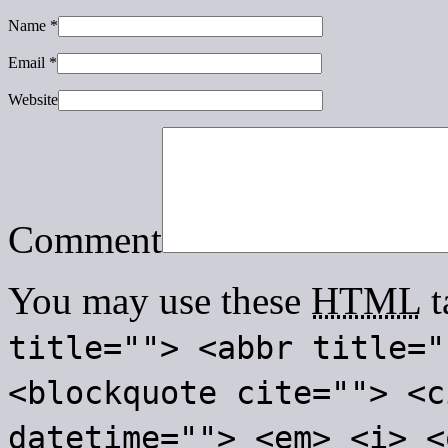
Name
*
Email
*
Website
Comment
You may use these
HTML
t
title=""> <abbr title="
<blockquote cite=""> <c
datetime=""> <em> <i> <