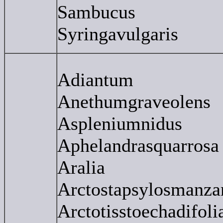
Sambucus
Syringavulgaris
Adiantum
Anethumgraveolens
Aspleniumnidus
Aphelandrasquarrosa
Aralia
Arctostapsylosmanza
Arctotisstoechadifoli