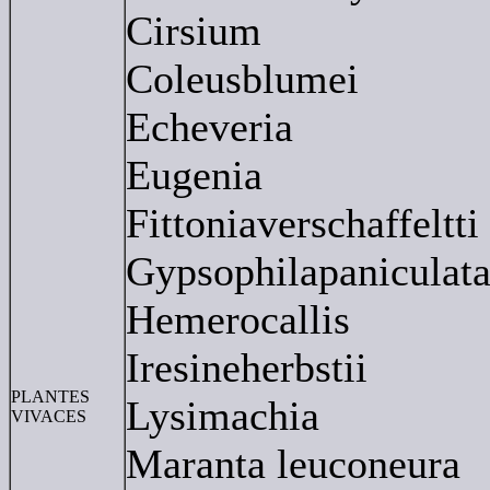
Cirsium
Coleusblumei
Echeveria
Eugenia
Fittoniaverschaffeltti
Gypsophilapaniculat
Hemerocallis
Iresineherbstii
PLANTES
Lysimachia
VIVACES
Maranta leuconeura