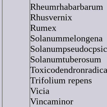
Rheumrhabarbarum
Rhusvernix
Rumex
Solanummelongena
Solanumpseudocpsi
Solanumtuberosum
Toxicodendronradic
Trifolium repens
Vicia
Vincaminor