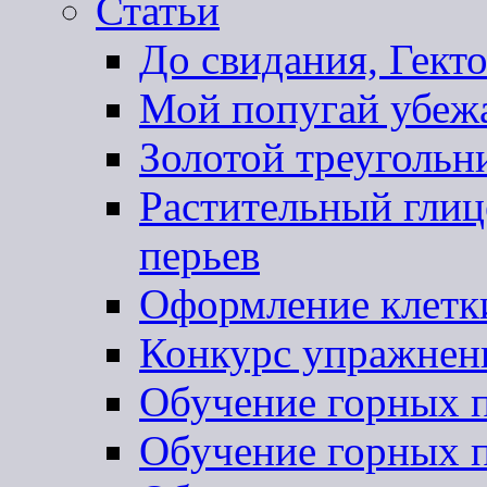
Статьи
До свидания, Гекто
Мой попугай убеж
Золотой треугольн
Растительный глиц
перьев
Оформление клетк
Конкурс упражнен
Обучение горных п
Обучение горных п