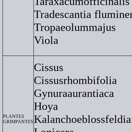
Taraxacumofficinalis
Tradescantia flumine
Tropaeolummajus
Viola
Cissus
Cissusrhombifolia
Gynuraaurantiaca
Hoya
Kalanchoeblossfeldia
PLANTES
GRIMPANTES