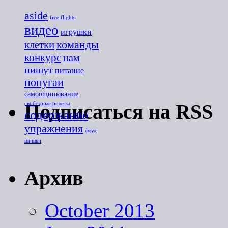
aside
free flights
видео
игрушки
команды
клетки
конкурс
нам
пишут
питание
попугаи
самоощипывание
Подпиcаться на RSS
свободные полёты
содержание
упражнения
флуд
шишки
Архив
October 2013