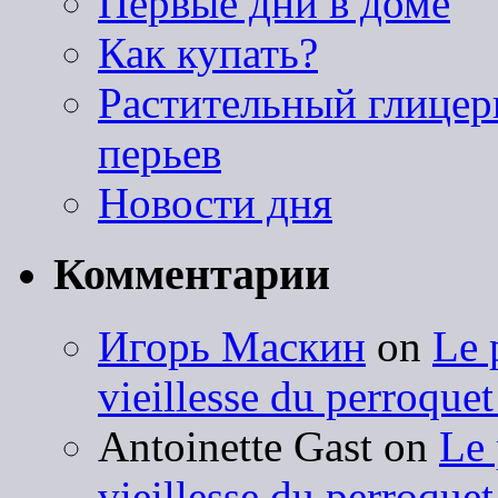
Первые дни в доме
Как купать?
Растительный глицери
перьев
Новости дня
Комментарии
Игорь Маскин
on
Le 
vieillesse du perroquet
Antoinette Gast on
Le 
vieillesse du perroquet