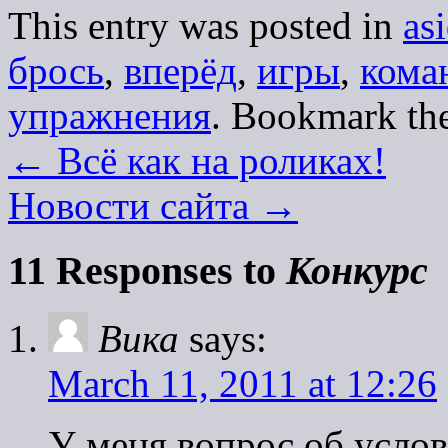
This entry was posted in
as
брось
,
вперёд
,
игры
,
кома
упражнения
. Bookmark th
←
Всё как на роликах!
Новости сайта
→
11 Responses to
Конкурс
Вика
says:
March 11, 2011 at 12:26
У меня вопрос об услов