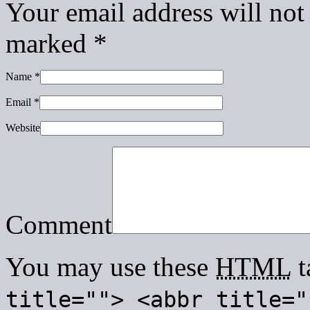
Your email address will not
marked
*
Name
*
Email
*
Website
Comment
You may use these
HTML
t
title=""> <abbr title="