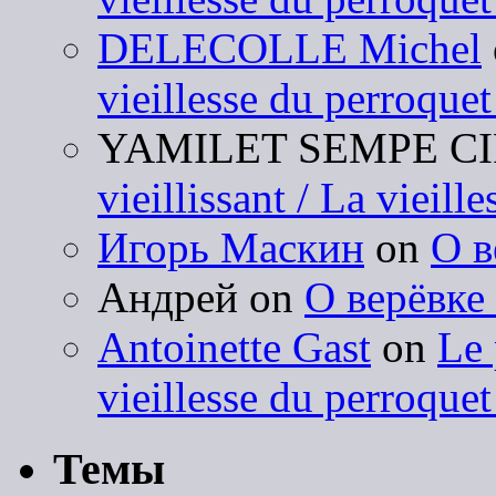
DELECOLLE Michel
vieillesse du perroquet
YAMILET SEMPE C
vieillissant / La vieill
Игорь Маскин
on
О в
Андрей on
О верёвке
Antoinette Gast
on
Le 
vieillesse du perroquet
Темы