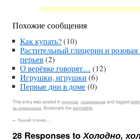
Похожие сообщения
Как купать?
(10)
Растительный глицерин и розовая 
перьев
(2)
О верёвке говорят…
(12)
Игрушки, игрушки
(6)
Первые дни в доме
(0)
This entry was posted in
попугаи
,
содержание
and tagged
pree
за оперением
. Bookmark the
permalink
.
←
Кушай птичка…
28 Responses to
Холодно, хо