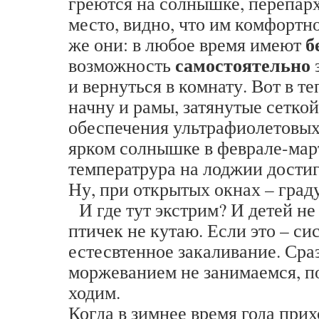
греются на солнышке, перепарх
место, видно, что им комфортно
б
же они: в любое время имеют
самостоятельно
возможность
и вернуться в комнату. Вот в т
начну и рамы, затянутые сеткой
обеспечения ультрафиолетовых
ярком солнышке в феврале-мар
температрура на лоджии достиг
Ну, при открытых окнах – граду
И где тут экстрим? И детей не
птичек не кутаю. Если это – си
естесвтенное закаливание. Сра
моржеванием не занимаемся, п
ходим.
Когда в зимнее время года прих