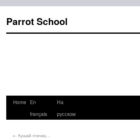
Parrot School
Home
En
На
français
русском
←
Кушай птичка…