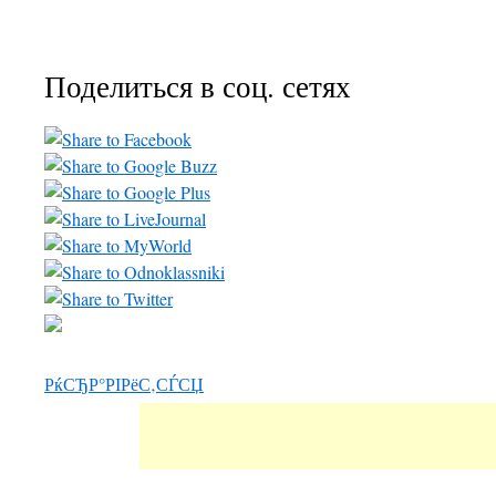
Поделиться в соц. сетях
РќСЂР°РІРёС‚СЃСЏ