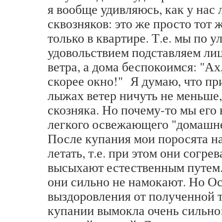
я вообще удивляюсь, как у нас 
сквозняков: это же просто тот 
только в квартире. Т.е. мы по у
удовольствием подставляем ли
ветра, а дома беспокоимся: "Ах
скорее окно!" Я думаю, что пр
лыжах ветер ничуть не меньше,
скозняка. Но почему-то мы его 
легкого освежающего "домашне
После купания мои поросята н
летать, т.е. при этом они согре
высыхают естественным путем. 
они сильно не намокают. Но О
выздоровления от полученной 
купании вымокла очень сильно: