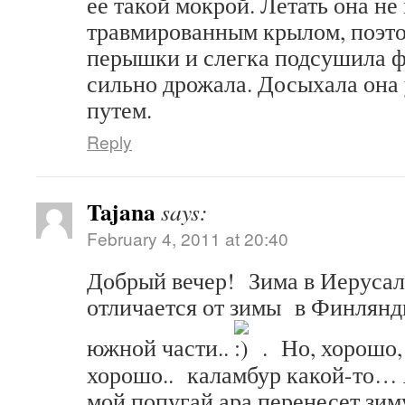
ее такой мокрой. Летать она не 
травмированным крылом, поэто
перышки и слегка подсушила фе
сильно дрожала. Досыхала она
путем.
Reply
Tajana
says:
February 4, 2011 at 20:40
Добрый вечер! Зима в Иерусали
отличается от зимы в Финлянди
южной части..
. Но, хорошо, 
хорошо.. каламбур какой-то… 
мой попугай ара перенесет зим