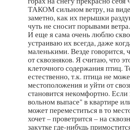
горах на снегу прекрасно себя 
ТАКОМ сильном ветру, на виде
заметно, как их перышки разду
чуть не сносит порывами ветра
И еще я сама очень люблю скво
устраиваю их всегда, даже ког
маленькими. Везде говорится, 
от сквозняков. Я считаю, что эт
клеточного содержания птиц. То
естественно, т.к. птица не мож
местоположения и уйти от своз
становится некомфортно. Если 
вольном выпасе" в квартире или
может переместиться в то место
хочет – проветрится – на сквозн
закутке где-нибудь примоститс