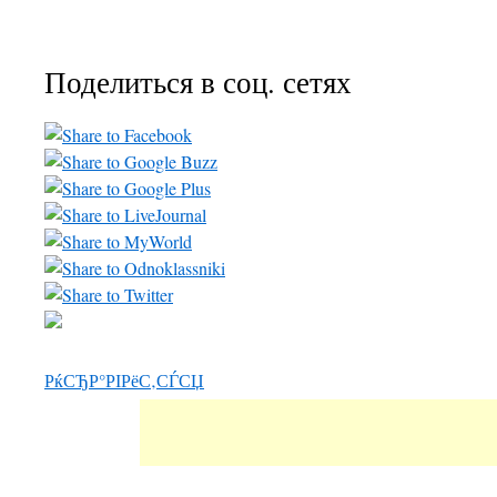
Поделиться в соц. сетях
РќСЂР°РІРёС‚СЃСЏ