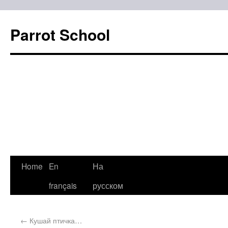
Parrot School
Home
En
На
français
русском
←
Кушай птичка…