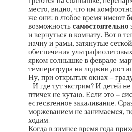
греются на солнышке, перепарх
место, видно, что им комфортно
б
же они: в любое время имеют
самостоятельно
возможность
и вернуться в комнату. Вот в т
начну и рамы, затянутые сеткой
обеспечения ультрафиолетовых
ярком солнышке в феврале-мар
температрура на лоджии достиг
Ну, при открытых окнах – граду
И где тут экстрим? И детей не
птичек не кутаю. Если это – си
естесвтенное закаливание. Сра
моржеванием не занимаемся, п
ходим.
Когда в зимнее время года прих