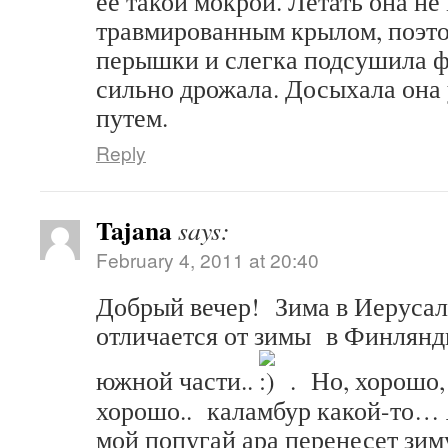
ее такой мокрой. Летать она не 
травмированным крылом, поэто
перышки и слегка подсушила фе
сильно дрожала. Досыхала она
путем.
Reply
Tajana
says:
February 4, 2011 at 20:40
Добрый вечер! Зима в Иерусали
отличается от зимы в Финлянди
южной части..
. Но, хорошо, 
хорошо.. каламбур какой-то… 
мой попугай ара перенесет зим