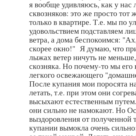
я вообще удивляюсь, как у нас 
сквозняков: это же просто тот 
только в квартире. Т.е. мы по у
удовольствием подставляем ли
ветра, а дома беспокоимся: "Ах
скорее окно!" Я думаю, что пр
лыжах ветер ничуть не меньше,
скозняка. Но почему-то мы его 
легкого освежающего "домашне
После купания мои поросята н
летать, т.е. при этом они согре
высыхают естественным путем. 
они сильно не намокают. Но О
выздоровления от полученной 
купании вымокла очень сильно: