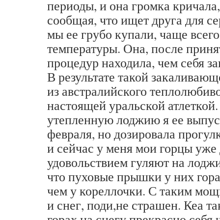
периоды, и она громка кричала,
сообщая, что ищет друга для с
мы ее грубо купали, чаще всего
температуры. Она, после прин
процедур находила, чем себя з
В результате такой закаливаю
из австралийского теплолюбиво
настоящей уральской атлеткой.
утепленную лоджию я ее выпус
февраля, но дозировала прогул
и сейчас у меня мои горцы уже 
удовольствием гуляют на лоджи
что пуховые прышки у них гор
чем у кореллочки. С таким мо
и снег, поди,не страшен. Кеа та
горах на снегу прекрасно себя 