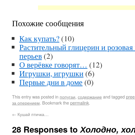
Похожие сообщения
Как купать?
(10)
Растительный глицерин и розовая 
перьев
(2)
О верёвке говорят…
(12)
Игрушки, игрушки
(6)
Первые дни в доме
(0)
This entry was posted in
попугаи
,
содержание
and tagged
pree
за оперением
. Bookmark the
permalink
.
←
Кушай птичка…
28 Responses to
Холодно, хо