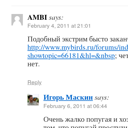
AMBI
says:
February 4, 2011 at 21:01
Подобный экстрим бысто закан
http://www.mybirds.ru/forums/in
showtopic=66181&hl=&nbsp
; ч
нет.
Reply
Игорь Маскин
says:
February 6, 2011 at 06:44
Очень жалко попугая и хоз
том, что попугай простуди