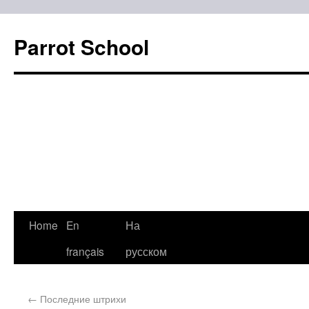
Parrot School
Home
En
На
français
русском
←
Последние штрихи