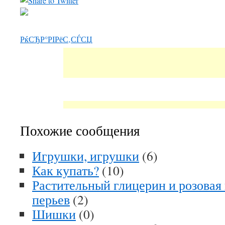
РќСЂР°РІРёС‚СЃСЏ
Похожие сообщения
Игрушки, игрушки
(6)
Как купать?
(10)
Растительный глицерин и розовая 
перьев
(2)
Шишки
(0)