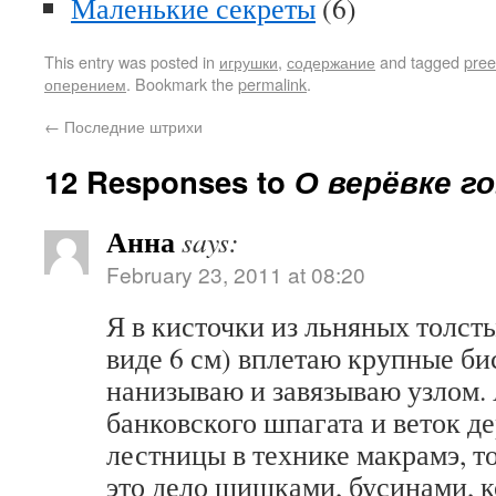
Маленькие секреты
(6)
This entry was posted in
игрушки
,
содержание
and tagged
pree
оперением
. Bookmark the
permalink
.
←
Последние штрихи
12 Responses to
О верёвке 
Анна
says:
February 23, 2011 at 08:20
Я в кисточки из льняных толсты
виде 6 см) вплетаю крупные бис
нанизываю и завязываю узлом. 
банковского шпагата и веток д
лестницы в технике макрамэ, т
это дело шишками, бусинами, к